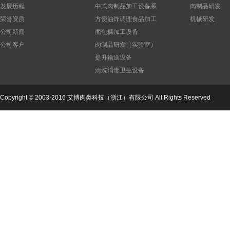
发展历程
中式肉制品加工设备系
肉制品研发
列
荣誉资质
方便油炸调理食品加工
机械研发
设备
公司新闻
面包糠加工设备
公司客户
肉制品研发（实验室）
设备
提升输送设备
清洗消毒卫生设备
Copyright © 2003-2016 艾博肉类科技（浙江）有限公司 All Rights Reserved