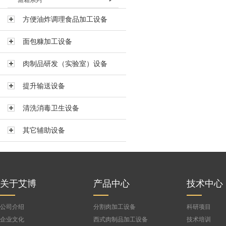
蒸箱系列
混合调味机BHHJ-600
烘箱BHX-I
烘箱BHX-II
蒸箱 BZX-I
方便油炸调理食品加工设备
蒸箱BZX-II
面包糠加工设备
蒸箱BZX-III
肉制品研发（实验室）设备
公司
提升输送设备
清洗消毒卫生设备
其它辅助设备
关于艾博
产品中心
技术中心
公司介绍
分割肉加工设备
科研项目
企业文化
西式肉制品加工设备
技术培训