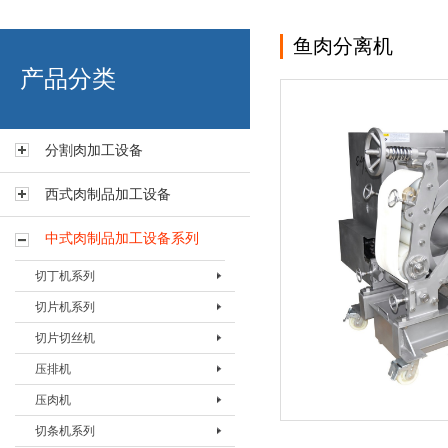
鱼肉分离机
艾博肉类科技（浙江）有限
产品分类
分割肉加工设备
西式肉制品加工设备
中式肉制品加工设备系列
切丁机系列
切片机系列
切丁机BQDJ-I
切片切丝机
切丁机BQDJ-II
切片机BQPJ- I
压排机
切片机BQPJ- II
切片切丝机BQSJ-I
压肉机
切片机 BQPJ-III
压排机BYPJ-400
切条机系列
切片机BQPJ-IV
压排机BYPJ-600
压肉机BYRJ-I