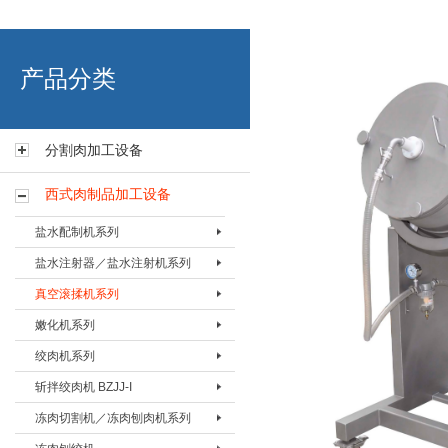
艾博肉类科技（浙江）有限
产品分类
分割肉加工设备
西式肉制品加工设备
盐水配制机系列
盐水注射器／盐水注射机系列
盐水配置机BPZJ-80
真空滚揉机系列
盐水配置机BPZJ-200
盐水注射器BZSQ-I
嫩化机系列
盐水配置机BPZJ-600
盐水注射器BZSQ-II
真空搅拌按摩机 BAMJ-60L
绞肉机系列
盐水注射机BZSJ-12
真空搅拌按摩机 BAMJ-125L
嫩化机BNHJ-I
斩拌绞肉机 BZJJ-I
盐水注射机BZSJ-20
真空搅拌按摩机 BAMJ-280L
嫩化机BNHJ-II
绞肉机BJRJ-82
冻肉切割机／冻肉刨肉机系列
盐水注射机BZSJ-52
真空滚揉机BVRJ-40
嫩化机BNHJ-III
绞肉机BJRJ-98A
斩拌绞肉机BJZJ-40