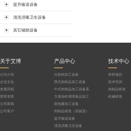
提升输送设备
真空搅拌机BVBJ-150F
真空搅拌机BVBJ-300FS
清洗消毒卫生设备
真空搅拌机BVBJ-300
其它辅助设备
真空搅拌机BVBJ-500
真空搅拌机BVBJ-750
公司
真空搅拌机BVBJ-1000FS
真空搅拌机BVBJ-1500
关于艾博
产品中心
技术中心
公司介绍
分割肉加工设备
科研项目
企业文化
西式肉制品加工设备
技术培训
发展历程
中式肉制品加工设备系
肉制品研发
列
荣誉资质
方便油炸调理食品加工
机械研发
设备
公司新闻
面包糠加工设备
公司客户
肉制品研发（实验室）
设备
提升输送设备
清洗消毒卫生设备