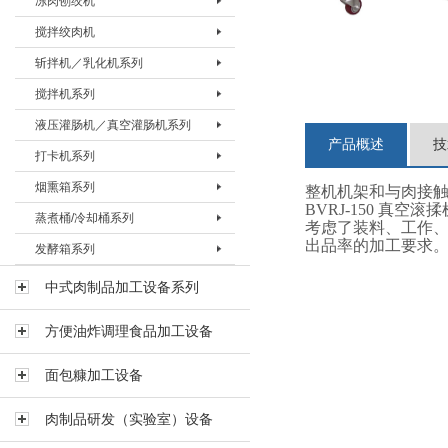
冻肉刨绞机
盐水注射机 BZSJ-30H
真空滚揉机BVRJ-150
绞肉机BJRJ-98B
冻肉切割机BDQJ-I
搅拌绞肉机
真空滚揉机BVRJ-280
绞肉机BJRJ-130
冻肉刨肉机BBRJ-II
冻肉刨绞机 BBJJ-130
斩拌机／乳化机系列
真空滚揉机BVRJ-350
绞肉机BJRJ-160A
冻肉刨绞机BBJJ-200
搅拌绞肉机BBJJ-80
搅拌机系列
真空滚揉机BVRJ-500
绞肉机BJRJ-160B
搅拌绞肉机BBJJ-180
斩拌机BZBJ-20
液压灌肠机／真空灌肠机系列
真空滚揉机BVRJ-750
绞肉机BJRJ-200A
斩拌机BZBJ-40
搅拌机BJBJ-60F
产品概述
技
打卡机系列
真空滚揉机BVRJ-1000
冻肉绞肉机BJRJ-200D
斩拌机BZBJ-40B
搅拌机BJBJ-150F
液压灌肠机BYGJ-20
烟熏箱系列
真空滚揉机BVRJ-1500
斩拌机BZBJ-80
搅拌机BJBJ-300D
真空灌肠机BVGJ-2000
打卡机BDKJ-I
整机机架和与肉接
BVRJ-150 
蒸煮桶/冷却桶系列
真空滚揉机BVRJ-3000
斩拌机BZBJ-80B
搅拌机BJBJ-300FS
真空灌肠机BVGJ-4000
打卡机BDKJ-II-S
烟熏箱BYXX-50
考虑了装料、工作
出品率的加工要求
发酵箱系列
斩拌机BZBJ-130
搅拌机BJBJ-300
真空灌肠机BVGJ-6000
打卡机BDKJ-II-C
烟熏箱BYXX-I
蒸煮桶BZZT-I
斩拌机BZBJ-130B
搅拌机BJBJ-500
烟熏箱BYXX-II
蒸煮桶BZZT-II
发酵箱
中式肉制品加工设备系列
真空斩拌机BZBJ-130V
搅拌机BJBJ-750
烟熏箱BYXX-III
蒸煮桶BZZT-III
方便油炸调理食品加工设备
斩拌机BZBJ-200B
搅拌机BJBJ-1000
蒸煮桶BZZT-IV-150
斩拌机BZBJ-330B
搅拌机BJBJ-1500
蒸煮桶BZZT-IV-300
面包糠加工设备
乳化机BRHJ-I
真空搅拌机BVBJ-30F
蒸煮桶BZZT-IV-600
肉制品研发（实验室）设备
真空搅拌机BVBJ-60F
冷却桶BLQT-I