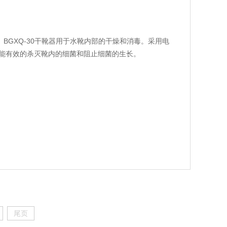
造。BGXQ-30干靴器用于水靴内部的干燥和消毒。采用电
，能有效的杀灭靴内的细菌和阻止细菌的生长。
尾页