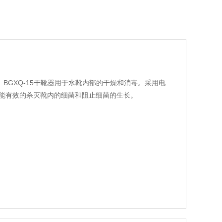
造。BGXQ-15干靴器用于水靴内部的干燥和消毒。采用电
，能有效的杀灭靴内的细菌和阻止细菌的生长。