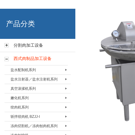
艾博肉类科技（浙江）有限
产品分类
分割肉加工设备
西式肉制品加工设备
盐水配制机系列
盐水注射器／盐水注射机系列
盐水配置机BPZJ-80
真空滚揉机系列
盐水配置机BPZJ-200
盐水注射器BZSQ-I
嫩化机系列
盐水配置机BPZJ-600
盐水注射器BZSQ-II
真空搅拌按摩机 BAMJ-60L
绞肉机系列
盐水注射机BZSJ-12
真空搅拌按摩机 BAMJ-125L
嫩化机BNHJ-I
斩拌绞肉机 BZJJ-I
盐水注射机BZSJ-20
真空搅拌按摩机 BAMJ-280L
嫩化机BNHJ-II
绞肉机BJRJ-82
冻肉切割机／冻肉刨肉机系列
盐水注射机BZSJ-52
真空滚揉机BVRJ-40
嫩化机BNHJ-III
绞肉机BJRJ-98A
斩拌绞肉机BJZJ-40