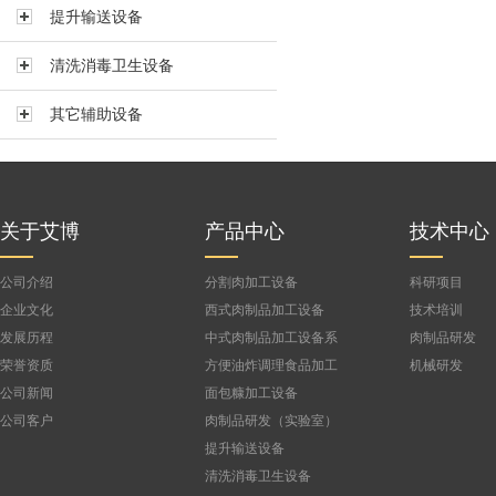
提升输送设备
真空搅拌机BVBJ-150F
真空搅拌机BVBJ-300FS
清洗消毒卫生设备
真空搅拌机BVBJ-300
其它辅助设备
真空搅拌机BVBJ-500
真空搅拌机BVBJ-750
公司
真空搅拌机BVBJ-1000FS
真空搅拌机BVBJ-1500
关于艾博
产品中心
技术中心
公司介绍
分割肉加工设备
科研项目
企业文化
西式肉制品加工设备
技术培训
发展历程
中式肉制品加工设备系
肉制品研发
列
荣誉资质
方便油炸调理食品加工
机械研发
设备
公司新闻
面包糠加工设备
公司客户
肉制品研发（实验室）
设备
提升输送设备
清洗消毒卫生设备