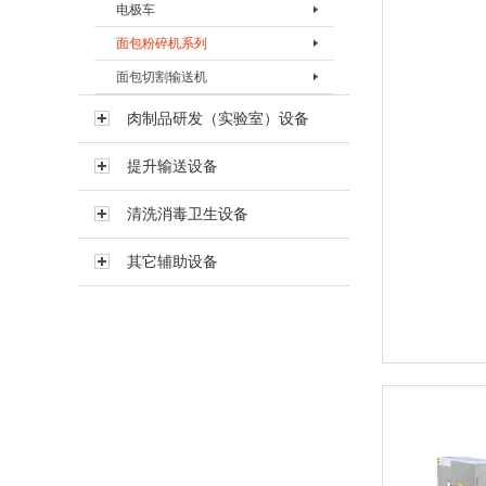
电极车
电极柜BDJG-Ⅰ
面包粉碎机系列
面包切割输送机
面包粉碎机BFSJ-I
面包粉碎机BFSJ-Ⅱ
面包切割输送机
肉制品研发（实验室）设备
面包粉碎机BFSJ-III
提升输送设备
清洗消毒卫生设备
其它辅助设备