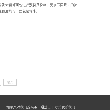
片及齿辊对面包进行预切及粉碎。更换不同尺寸的筛
且粒度均匀，面包损耗小。
尾页
如果您对我们感兴趣，通过以下方式联系我们: