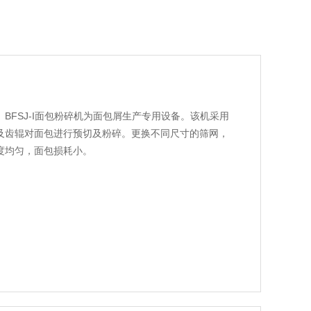
造。BFSJ-I面包粉碎机为面包屑生产专用设备。该机采用
及齿辊对面包进行预切及粉碎。更换不同尺寸的筛网，
度均匀，面包损耗小。