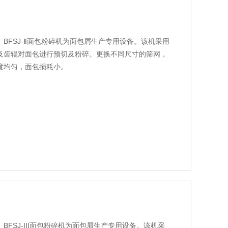
造。BFSJ-Ⅱ面包粉碎机为面包屑生产专用设备。该机采用
及齿辊对面包进行预切及粉碎。更换不同尺寸的筛网，
度均匀，面包损耗小。
。BFSJ-III面包粉碎机为面包屑生产专用设备。该机采