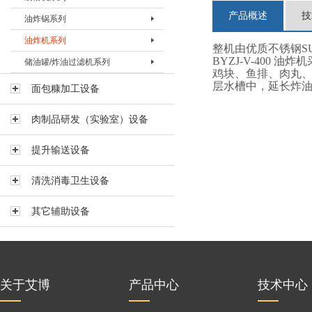
产品概述
技
油炸锅系列
预上粉机BSFJ-I-600
上浆机BSJJ-200T
裹粉机BSFJ-II-200
油炸机系列
上浆机BSJJ-400B
裹粉机 BSFJ-II-400
油炸锅BYZG-20
整机由优质不锈钢SUS
BYZJ-V-40
储油罐/炸油过滤机系列
上浆机BSJJ-400T
裹粉机BSFJ-II-600
油炸锅BYZG-40
油炸机BYZJ-II-400
鸡块、鱼排、肉丸
上浆机BSJJ-600B
裹粉机BSFJ-III-600
油炸锅BYZG-125
油炸机BYZJ-II-600
储油罐BYG-600
层水槽中，延长炸
面包糠加工设备
上浆机BSJJ-600T
油炸机BYZJ-II-900
储油罐BYG-2000
肉制品研发（实验室）设备
油炸机BYZJ-V-200
煎炸油过滤机BLYJ-60
油炸机BYZJ-V-200L
煎炸油过滤机BLYJ-130
提升输送设备
油炸机 BYZJ-V-400
清洗消毒卫生设备
多功能组合油炸机BYZX-120
其它辅助设备
关于艾博
产品中心
技术中心