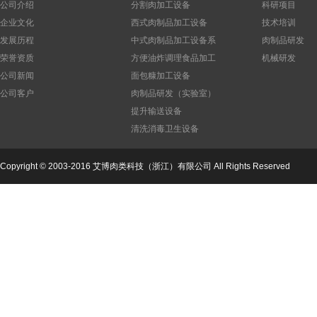
公司介绍
分割肉加工设备
科研项目
企业文化
西式肉制品加工设备
技术培训
发展历程
中式肉制品加工设备系
肉制品研发
列
荣誉资质
方便油炸调理食品加工
机械研发
设备
公司新闻
面包糠加工设备
公司客户
肉制品研发（实验室）
设备
提升输送设备
公司
清洗消毒卫生设备
Copyright © 2003-2016 艾博肉类科技（浙江）有限公司 All Rights Reserved