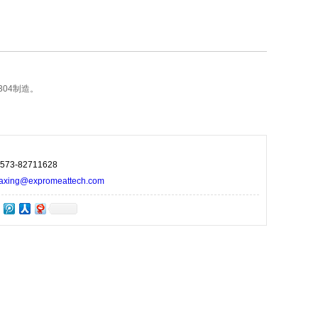
304制造。
73-82711628
ng@expromeattech.com