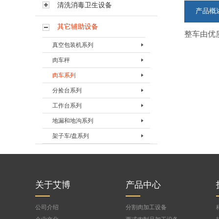
清洗消毒卫生设备
产品概
其它辅助设备
整车由优
真空包装机系列
肉车秤
真空包装机BVPJ-350TS
肉车系列
真空包装机BVPJ-500TS
肉车秤BRCC-300
分捡台系列
真空包装机BVPJ-400
肉车BRC-120B
工作台系列
真空包装机BVPJ-500DS
肉车BRC-200A
分检台BFJT-1
地漏和地沟系列
真空包装机BVPJ-500
肉车BRC-200B
分捡台BFJT-2
包装工作台BBZT-1
架子车/盘系列
真空包装机BVPJ-680
肉车BRC-300B
灌肠工作台BGZT-2
地漏BDL-I
真空包装机BVPJ-980
按摩肉车BRC-600
修整工作台BXZT-3
地沟
烟熏车（三层萨拉米肠烟熏车）
真空包装机BVPJ-1090
定制肉盘
剔骨工作台BTZT-4
烟熏车BYXC-1
真空袋检测器BQXQ-I
烟熏车(七层带蒸盘)
关于艾博
产品中心
晾肉架车
公司介绍
分割肉加工设备
蒸箱用蒸车