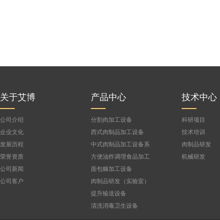
关于艾博
产品中心
技术中心
公司介绍
分割肉加工设备
科研项目
企业文化
西式肉制品加工设备
技术培训
发展历程
中式肉制品加工设备系
肉制品研发
列
荣誉资质
方便油炸调理食品加工
机械研发
设备
公司新闻
面包糠加工设备
公司客户
肉制品研发（实验室）
设备
提升输送设备
清洗消毒卫生设备