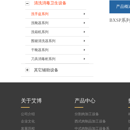
清洗消毒卫生设备
产品概
洗手盆系列
BXSP
洗靴器系列
单联洗手盆
洗箱机系列
二联洗手盆
洗靴器BXXQ-I
围裙清洗器系列
三联洗手盆
洗靴器BXXQ-Ⅱ
洗箱机BXXJ-I
干靴器系列
洗靴器BXXQ-Ⅲ
洗箱机BXXJ-II
围裙清洗器BQXQ-I
刀具消毒柜系列
多功能洗靴器BXXQ-II-D
洗箱机BXXJ-III
围裙清洗器BQXQ-II
干靴器BGXQ-15
多功能洗靴器BXXQ-V
洗箱机BXXJ-III-D
干靴器BGXQ-30
刀具消毒器BDXQ-I
其它辅助设备
刀具消毒柜BDXG-I
关于艾博
产品中心
公司介绍
分割肉加工设备
企业文化
西式肉制品加工设备
发展历程
中式肉制品加工设备系