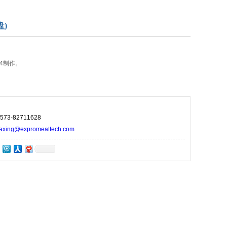
盘)
04制作。
73-82711628
ng@expromeattech.com