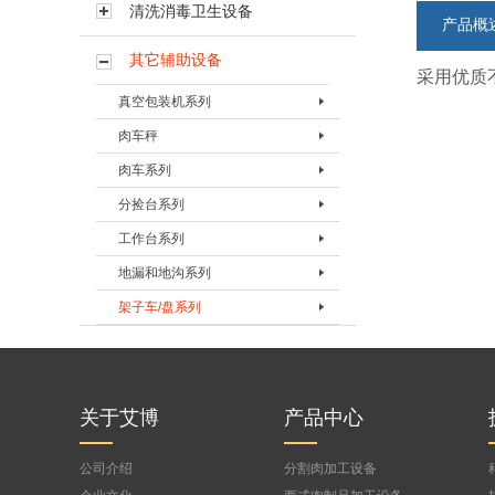
清洗消毒卫生设备
产品概
其它辅助设备
采用优质不
真空包装机系列
肉车秤
真空包装机BVPJ-350TS
肉车系列
真空包装机BVPJ-500TS
肉车秤BRCC-300
分捡台系列
真空包装机BVPJ-400
肉车BRC-120B
工作台系列
真空包装机BVPJ-500DS
肉车BRC-200A
分检台BFJT-1
地漏和地沟系列
真空包装机BVPJ-500
肉车BRC-200B
分捡台BFJT-2
包装工作台BBZT-1
架子车/盘系列
真空包装机BVPJ-680
肉车BRC-300B
灌肠工作台BGZT-2
地漏BDL-I
真空包装机BVPJ-980
按摩肉车BRC-600
修整工作台BXZT-3
地沟
烟熏车（三层萨拉米肠烟熏车）
真空包装机BVPJ-1090
定制肉盘
剔骨工作台BTZT-4
烟熏车BYXC-1
真空袋检测器BQXQ-I
烟熏车(七层带蒸盘)
关于艾博
产品中心
晾肉架车
公司介绍
分割肉加工设备
蒸箱用蒸车