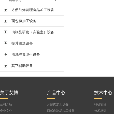
蒸箱系列
混合调味机BHHJ-600
烘箱BHX-I
烘箱BHX-II
蒸箱 BZX-I
方便油炸调理食品加工设备
蒸箱BZX-II
面包糠加工设备
蒸箱BZX-III
肉制品研发（实验室）设备
公司
提升输送设备
清洗消毒卫生设备
其它辅助设备
关于艾博
产品中心
技术中心
公司介绍
分割肉加工设备
科研项目
企业文化
西式肉制品加工设备
技术培训