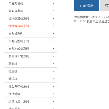
肉卷充填机
切条机BQTJ-I
产品概述
技
鱼肉分离机
肉卷充填机BRJJ-I
整机由优质不锈钢SUS304
搅拌擂溃机系列
鱼肉分离机BYRJ-I
BJHJ-330 搅拌混
搅拌混合机系列
搅拌擂溃机BLKJ-20
肉丸机系列
搅拌擂溃机BLKJ-60
搅拌混合机BJHJ-80
肉丸定型机系列
搅拌擂溃机BLKJ-180
搅拌混合机BJHJ-330
肉丸机BRWJ-I
肉丸冷却机系列
肉丸机BRWJ-II
肉丸漂烫机BWTJ-500D
多层冷却输送机
肉丸机BRWJ-500
肉丸漂烫机BWTJ-800Z
肉丸冷却机BWLJ- 500/800
蒸煮机
多层冷却输送机BLQJ-DL
拉丝机
蒸煮机BZZJ-I
炒松机
拉丝机BLSJ-I
混合调味机系列
炒松机BCSJ-I
搅拌炒锅
混合调味机BHHJ-60
烘箱（房）系列
混合调味机BHHJ-200
搅拌炒锅 BJCG-200