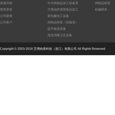
发展历程
中式肉制品加工设备系
肉制品研发
列
荣誉资质
方便油炸调理食品加工
机械研发
设备
公司新闻
面包糠加工设备
公司客户
肉制品研发（实验室）
设备
提升输送设备
清洗消毒卫生设备
Copyright © 2003-2016 艾博肉类科技（浙江）有限公司 All Rights Reserved