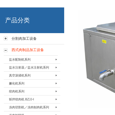
艾博肉类科技（浙江）有限
产品分类
分割肉加工设备
西式肉制品加工设备
盐水配制机系列
盐水注射器／盐水注射机系列
盐水配置机BPZJ-80
真空滚揉机系列
盐水配置机BPZJ-200
盐水注射器BZSQ-I
嫩化机系列
盐水配置机BPZJ-600
盐水注射器BZSQ-II
真空搅拌按摩机 BAMJ-60L
绞肉机系列
盐水注射机BZSJ-12
真空搅拌按摩机 BAMJ-125L
嫩化机BNHJ-I
斩拌绞肉机 BZJJ-I
盐水注射机BZSJ-20
真空搅拌按摩机 BAMJ-280L
嫩化机BNHJ-II
绞肉机BJRJ-82
冻肉切割机／冻肉刨肉机系列
盐水注射机BZSJ-52
真空滚揉机BVRJ-40
嫩化机BNHJ-III
绞肉机BJRJ-98A
斩拌绞肉机BJZJ-40