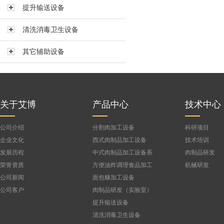
提升输送设备
真空搅拌机BVBJ-150F
真空搅拌机BVBJ-300FS
清洗消毒卫生设备
真空搅拌机BVBJ-300
其它辅助设备
真空搅拌机BVBJ-500
真空搅拌机BVBJ-750
公司
真空搅拌机BVBJ-1000FS
真空搅拌机BVBJ-1500
关于艾博
产品中心
技术中心
公司介绍
分割肉加工设备
科研项目
企业文化
西式肉制品加工设备
技术培训
发展历程
中式肉制品加工设备系
肉制品研发
列
荣誉资质
方便油炸调理食品加工
机械研发
设备
公司新闻
面包糠加工设备
公司客户
肉制品研发（实验室）
设备
提升输送设备
清洗消毒卫生设备