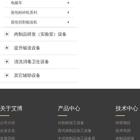
电极车
电极柜BDJG-Ⅰ
面包粉碎机系列
面包切割输送机
面包粉碎机BFSJ-I
面包粉碎机BFSJ-Ⅱ
面包切割输送机
肉制品研发（实验室）设备
面包粉碎机BFSJ-III
提升输送设备
清洗消毒卫生设备
其它辅助设备
关于艾博
产品中心
技术中心
公司介绍
分割肉加工设备
科研项目
企业文化
西式肉制品加工设备
技术培训
发展历程
中式肉制品加工设备系
肉制品研发