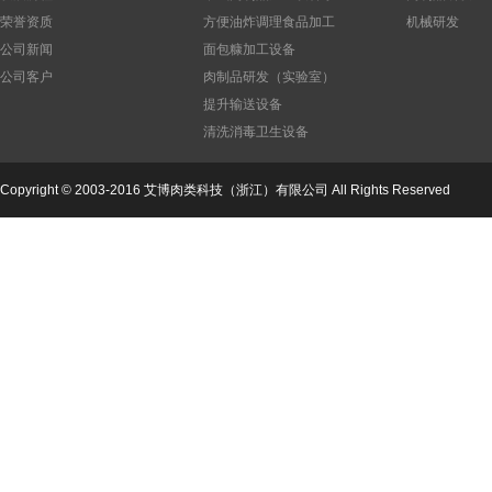
列
荣誉资质
方便油炸调理食品加工
机械研发
设备
公司新闻
面包糠加工设备
公司客户
肉制品研发（实验室）
设备
提升输送设备
清洗消毒卫生设备
公司
Copyright © 2003-2016 艾博肉类科技（浙江）有限公司 All Rights Reserved