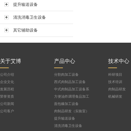
提升输送设备
真空搅拌机BVBJ-150F
真空搅拌机BVBJ-300FS
清洗消毒卫生设备
真空搅拌机BVBJ-300
其它辅助设备
真空搅拌机BVBJ-500
真空搅拌机BVBJ-750
公司
真空搅拌机BVBJ-1000FS
真空搅拌机BVBJ-1500
关于艾博
产品中心
技术中心
公司介绍
分割肉加工设备
科研项目
企业文化
西式肉制品加工设备
技术培训
发展历程
中式肉制品加工设备系
肉制品研发
列
荣誉资质
方便油炸调理食品加工
机械研发
设备
公司新闻
面包糠加工设备
公司客户
肉制品研发（实验室）
设备
提升输送设备
清洗消毒卫生设备