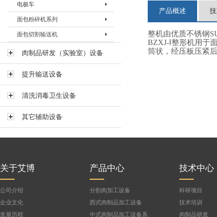
电极车
电极柜BDJG-Ⅰ
产品概述
技
面包粉碎机系列
整机由优质不锈钢SUS
面包切割输送机
面包粉碎机BFSJ-I
BZXJ-Ⅰ整形机
面包粉碎机BFSJ-Ⅱ
面包切割输送机
筒状，经压板压紧
肉制品研发（实验室）设备
面包粉碎机BFSJ-III
提升输送设备
清洗消毒卫生设备
其它辅助设备
关于艾博
产品中心
技术中心
公司介绍
分割肉加工设备
科研项目
企业文化
西式肉制品加工设备
技术培训
发展历程
中式肉制品加工设备系
肉制品研发