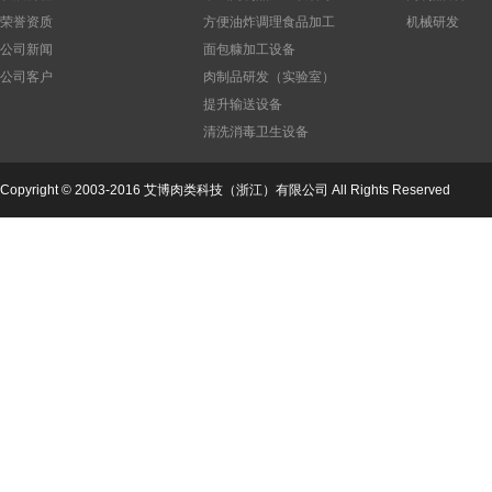
列
荣誉资质
方便油炸调理食品加工
机械研发
设备
公司新闻
面包糠加工设备
公司客户
肉制品研发（实验室）
设备
提升输送设备
清洗消毒卫生设备
公司
Copyright © 2003-2016 艾博肉类科技（浙江）有限公司 All Rights Reserved