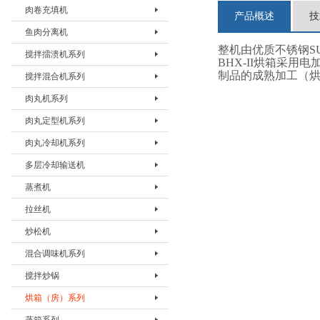
肉卷充填机
切条机BQTJ-I
产品概述
技
鱼肉分离机
肉卷充填机BRJJ-I
整机由优质不锈钢SUS
搅拌擂溃机系列
鱼肉分离机BYRJ-I
BHX-II烘箱采
制品的成熟加工（
搅拌混合机系列
搅拌擂溃机BLKJ-20
肉丸机系列
搅拌擂溃机BLKJ-60
搅拌混合机BJHJ-80
肉丸定型机系列
搅拌擂溃机BLKJ-180
搅拌混合机BJHJ-330
肉丸机BRWJ-I
肉丸冷却机系列
肉丸机BRWJ-II
肉丸漂烫机BWTJ-500D
多层冷却输送机
肉丸机BRWJ-500
肉丸漂烫机BWTJ-800Z
肉丸冷却机BWLJ- 500/800
蒸煮机
多层冷却输送机BLQJ-DL
拉丝机
蒸煮机BZZJ-I
炒松机
拉丝机BLSJ-I
混合调味机系列
炒松机BCSJ-I
搅拌炒锅
混合调味机BHHJ-60
烘箱（房）系列
混合调味机BHHJ-200
搅拌炒锅 BJCG-200