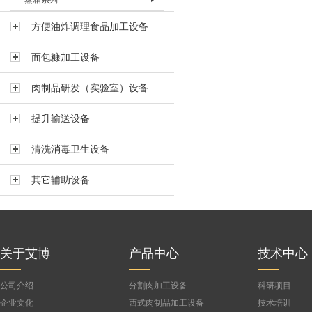
蒸箱系列
混合调味机BHHJ-600
烘箱BHX-I
烘箱BHX-II
蒸箱 BZX-I
方便油炸调理食品加工设备
蒸箱BZX-II
面包糠加工设备
蒸箱BZX-III
肉制品研发（实验室）设备
公司
提升输送设备
清洗消毒卫生设备
其它辅助设备
关于艾博
产品中心
技术中心
公司介绍
分割肉加工设备
科研项目
企业文化
西式肉制品加工设备
技术培训