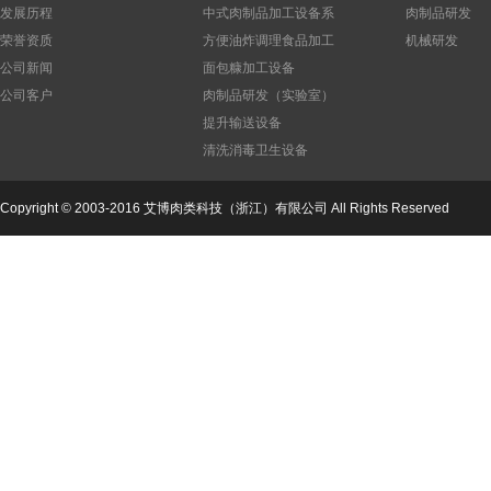
发展历程
中式肉制品加工设备系
肉制品研发
列
荣誉资质
方便油炸调理食品加工
机械研发
设备
公司新闻
面包糠加工设备
公司客户
肉制品研发（实验室）
设备
提升输送设备
清洗消毒卫生设备
Copyright © 2003-2016 艾博肉类科技（浙江）有限公司 All Rights Reserved