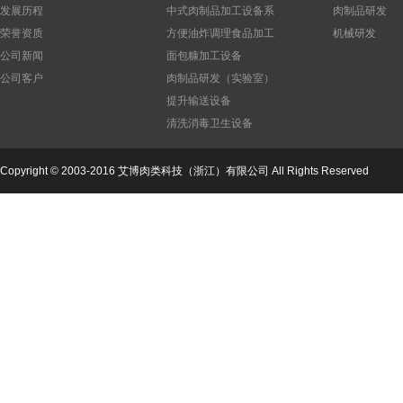
发展历程
中式肉制品加工设备系
肉制品研发
列
荣誉资质
方便油炸调理食品加工
机械研发
设备
公司新闻
面包糠加工设备
公司客户
肉制品研发（实验室）
设备
提升输送设备
清洗消毒卫生设备
Copyright © 2003-2016 艾博肉类科技（浙江）有限公司 All Rights Reserved