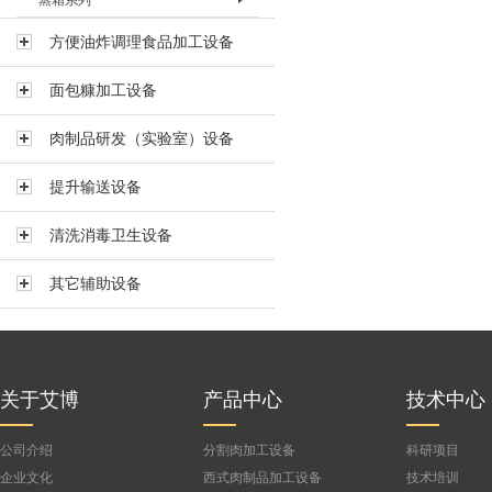
蒸箱系列
混合调味机BHHJ-600
烘箱BHX-I
烘箱BHX-II
蒸箱 BZX-I
方便油炸调理食品加工设备
蒸箱BZX-II
面包糠加工设备
蒸箱BZX-III
肉制品研发（实验室）设备
公司
提升输送设备
清洗消毒卫生设备
其它辅助设备
关于艾博
产品中心
技术中心
公司介绍
分割肉加工设备
科研项目
企业文化
西式肉制品加工设备
技术培训