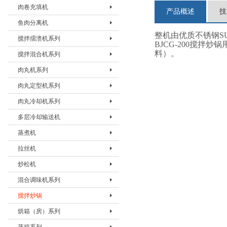
肉卷充填机
切条机BQTJ-I
产品概述
技
鱼肉分离机
肉卷充填机BRJJ-I
整机由优质不锈钢SUS
搅拌擂溃机系列
鱼肉分离机BYRJ-I
BJCG-200搅
料）。
搅拌混合机系列
搅拌擂溃机BLKJ-20
肉丸机系列
搅拌擂溃机BLKJ-60
搅拌混合机BJHJ-80
肉丸定型机系列
搅拌擂溃机BLKJ-180
搅拌混合机BJHJ-330
肉丸机BRWJ-I
肉丸冷却机系列
肉丸机BRWJ-II
肉丸漂烫机BWTJ-500D
多层冷却输送机
肉丸机BRWJ-500
肉丸漂烫机BWTJ-800Z
肉丸冷却机BWLJ- 500/800
蒸煮机
多层冷却输送机BLQJ-DL
拉丝机
蒸煮机BZZJ-I
炒松机
拉丝机BLSJ-I
混合调味机系列
炒松机BCSJ-I
搅拌炒锅
混合调味机BHHJ-60
烘箱（房）系列
混合调味机BHHJ-200
搅拌炒锅 BJCG-200