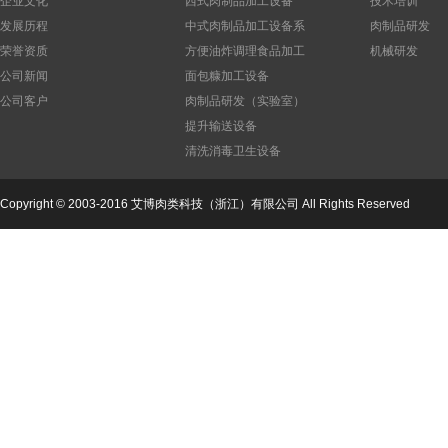
企业文化
西式肉制品加工设备
技术培训
金华火腿腌制架车
发展历程
中式肉制品加工设备系
肉制品研发
模具车
列
荣誉资质
方便油炸调理食品加工
机械研发
设备
公司新闻
面包糠加工设备
公司客户
肉制品研发（实验室）
设备
提升输送设备
清洗消毒卫生设备
公司
Copyright © 2003-2016 艾博肉类科技（浙江）有限公司 All Rights Reserved