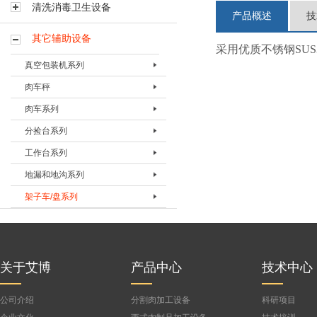
清洗消毒卫生设备
产品概述
技
其它辅助设备
采用优质不锈钢SUS
真空包装机系列
肉车秤
真空包装机BVPJ-350TS
肉车系列
真空包装机BVPJ-500TS
肉车秤BRCC-300
分捡台系列
真空包装机BVPJ-400
肉车BRC-120B
工作台系列
真空包装机BVPJ-500DS
肉车BRC-200A
分检台BFJT-1
地漏和地沟系列
真空包装机BVPJ-500
肉车BRC-200B
分捡台BFJT-2
包装工作台BBZT-1
架子车/盘系列
真空包装机BVPJ-680
肉车BRC-300B
灌肠工作台BGZT-2
地漏BDL-I
真空包装机BVPJ-980
按摩肉车BRC-600
修整工作台BXZT-3
地沟
烟熏车（三层萨拉米肠烟熏车）
真空包装机BVPJ-1090
定制肉盘
剔骨工作台BTZT-4
烟熏车BYXC-1
真空袋检测器BQXQ-I
烟熏车(七层带蒸盘)
关于艾博
产品中心
技术中心
晾肉架车
公司介绍
分割肉加工设备
科研项目
蒸箱用蒸车