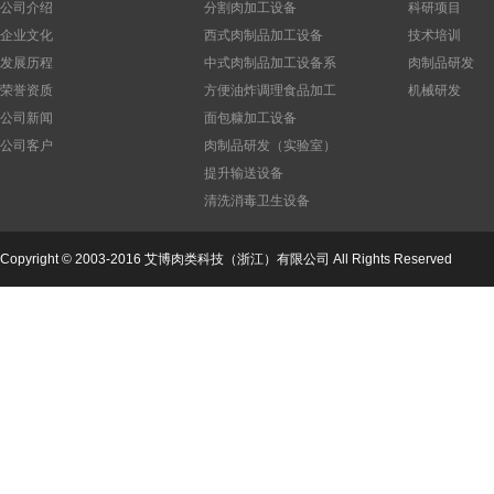
公司介绍
分割肉加工设备
科研项目
企业文化
西式肉制品加工设备
技术培训
发展历程
中式肉制品加工设备系
肉制品研发
列
荣誉资质
方便油炸调理食品加工
机械研发
设备
公司新闻
面包糠加工设备
公司客户
肉制品研发（实验室）
设备
提升输送设备
公司
清洗消毒卫生设备
Copyright © 2003-2016 艾博肉类科技（浙江）有限公司 All Rights Reserved