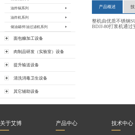
产品概述
技
油炸锅系列
预上粉机BSFJ-I-600
上浆机BSJJ-200T
裹粉机BSFJ-II-200
油炸机系列
上浆机BSJJ-400B
裹粉机 BSFJ-II-400
油炸锅BYZG-20
整机由优质不锈钢SUS
BDJJ-80打浆
储油罐/炸油过滤机系列
上浆机BSJJ-400T
裹粉机BSFJ-II-600
油炸锅BYZG-40
油炸机BYZJ-II-400
上浆机BSJJ-600B
裹粉机BSFJ-III-600
油炸锅BYZG-125
油炸机BYZJ-II-600
储油罐BYG-600
面包糠加工设备
上浆机BSJJ-600T
油炸机BYZJ-II-900
储油罐BYG-2000
肉制品研发（实验室）设备
油炸机BYZJ-V-200
煎炸油过滤机BLYJ-60
油炸机BYZJ-V-200L
煎炸油过滤机BLYJ-130
提升输送设备
油炸机 BYZJ-V-400
清洗消毒卫生设备
多功能组合油炸机BYZX-120
其它辅助设备
关于艾博
产品中心
技术中心