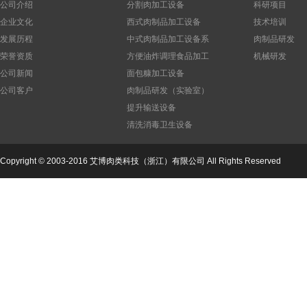
公司介绍
分割肉加工设备
科研项目
企业文化
西式肉制品加工设备
技术培训
发展历程
中式肉制品加工设备系
肉制品研发
列
荣誉资质
方便油炸调理食品加工
机械研发
设备
公司新闻
面包糠加工设备
公司客户
肉制品研发（实验室）
设备
提升输送设备
公司
清洗消毒卫生设备
Copyright © 2003-2016 艾博肉类科技（浙江）有限公司 All Rights Reserved