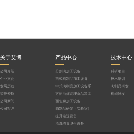
关于艾博
产品中心
技术中心
公司介绍
分割肉加工设备
科研项目
企业文化
西式肉制品加工设备
技术培训
发展历程
中式肉制品加工设备系
肉制品研发
列
荣誉资质
方便油炸调理食品加工
机械研发
设备
公司新闻
面包糠加工设备
公司客户
肉制品研发（实验室）
设备
提升输送设备
清洗消毒卫生设备