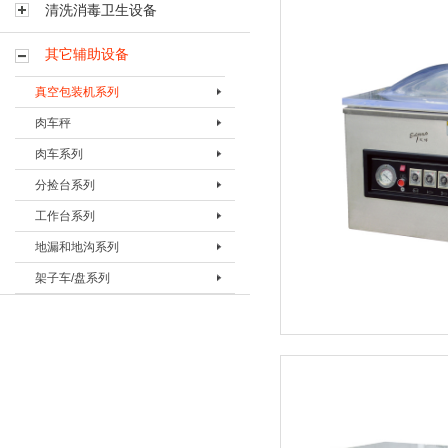
清洗消毒卫生设备
其它辅助设备
真空包装机系列
肉车秤
真空包装机BVPJ-350TS
肉车系列
真空包装机BVPJ-500TS
肉车秤BRCC-300
分捡台系列
真空包装机BVPJ-400
肉车BRC-120B
工作台系列
真空包装机BVPJ-500DS
肉车BRC-200A
分检台BFJT-1
地漏和地沟系列
真空包装机BVPJ-500
肉车BRC-200B
分捡台BFJT-2
包装工作台BBZT-1
架子车/盘系列
真空包装机BVPJ-680
肉车BRC-300B
灌肠工作台BGZT-2
地漏BDL-I
真空包装机BVPJ-980
按摩肉车BRC-600
修整工作台BXZT-3
地沟
烟熏车（三层萨拉米肠烟熏车）
真空包装机BVPJ-1090
定制肉盘
剔骨工作台BTZT-4
烟熏车BYXC-1
真空袋检测器BQXQ-I
烟熏车(七层带蒸盘)
晾肉架车
蒸箱用蒸车