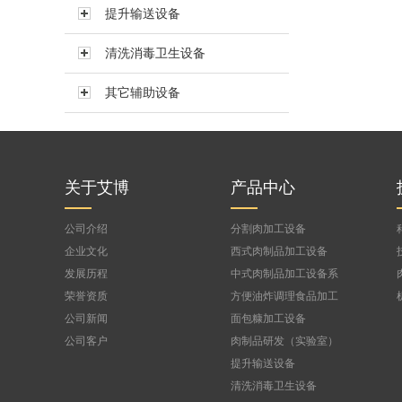
提升输送设备
真空搅拌机BVBJ-150F
真空搅拌机BVBJ-300FS
清洗消毒卫生设备
真空搅拌机BVBJ-300
其它辅助设备
真空搅拌机BVBJ-500
真空搅拌机BVBJ-750
公司
真空搅拌机BVBJ-1000FS
真空搅拌机BVBJ-1500
关于艾博
产品中心
公司介绍
分割肉加工设备
企业文化
西式肉制品加工设备
发展历程
中式肉制品加工设备系
列
荣誉资质
方便油炸调理食品加工
设备
公司新闻
面包糠加工设备
公司客户
肉制品研发（实验室）
设备
提升输送设备
清洗消毒卫生设备