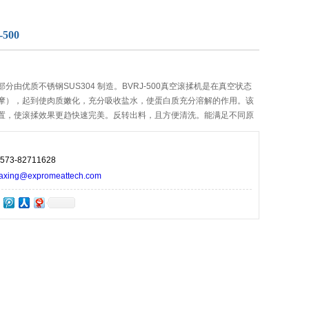
500
分由优质不锈钢SUS304 制造。BVRJ-500真空滚揉机是在真空状态
摩），起到使肉质嫩化，充分吸收盐水，使蛋白质充分溶解的作用。该
置，使滚揉效果更趋快速完美。反转出料，且方便清洗。能满足不同原
工要求。
73-82711628
ng@expromeattech.com