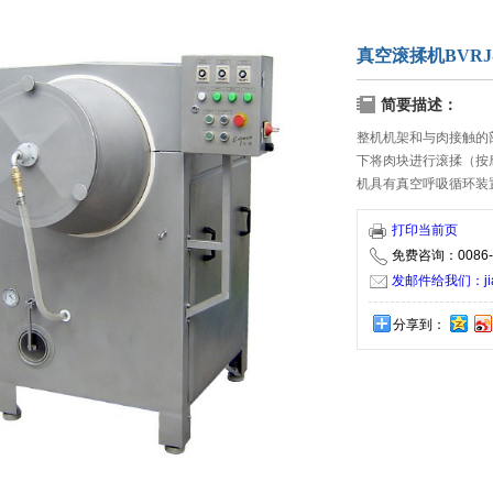
真空滚揉机BVRJ-
简要描述：
整机机架和与肉接触的部
下将肉块进行滚揉（按
机具有真空呼吸循环装
料肉及产品出品率的加
打印当前页
免费咨询：0086-5
发邮件给我们：jiaxi
分享到：